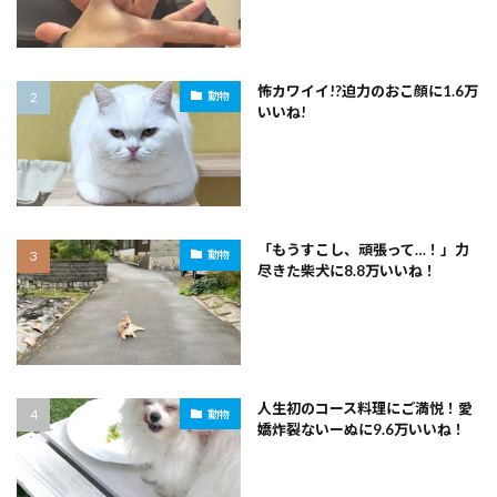
怖カワイイ!?迫力のおこ顔に1.6万
動物
いいね!
「もうすこし、頑張って…！」力
動物
尽きた柴犬に8.8万いいね！
人生初のコース料理にご満悦！愛
動物
嬌炸裂ないーぬに9.6万いいね！