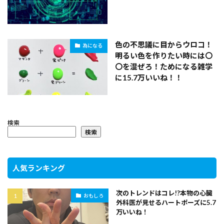
色の不思議に目からウロコ！
為になる
明るい色を作りたい時には〇
〇を混ぜろ！ためになる雑学
に15.7万いいね！！
検索
検索
人気ランキング
次のトレンドはコレ!?本物の心臓
おもしろ
外科医が見せるハートポーズに5.7
万いいね！