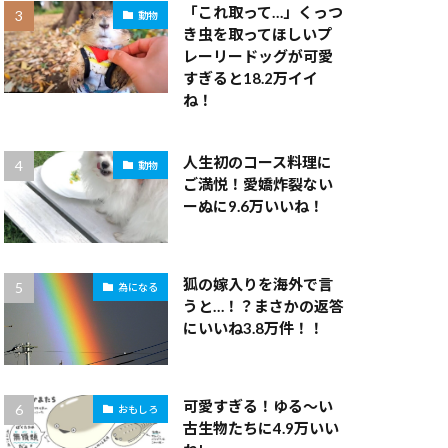
「これ取って…」くっつ
動物
き虫を取ってほしいプ
レーリードッグが可愛
すぎると18.2万イイ
ね！
人生初のコース料理に
動物
ご満悦！愛嬌炸裂ない
ーぬに9.6万いいね！
狐の嫁入りを海外で言
為になる
うと…！？まさかの返答
にいいね3.8万件！！
可愛すぎる！ゆる～い
おもしろ
古生物たちに4.9万いい