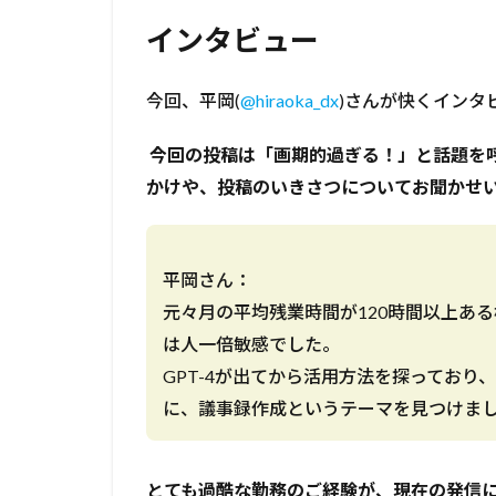
インタビュー
今回、平岡(
@hiraoka_dx
)さんが快くインタ
――― 今回の投稿は「画期的過ぎる！」と話
かけや、投稿のいきさつについてお聞かせ
平岡さん：
元々月の平均残業時間が120時間以上あ
は人一倍敏感でした。
GPT-4が出てから活用方法を探ってお
に、議事録作成というテーマを見つけま
―――とても過酷な勤務のご経験が、現在の発