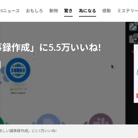
らいだ話
ンタル御影先生
NSニュース
おもしろ
動物
驚き
為になる
感動
ミステリ
らいだ話
ンタル御影先生
録作成」に5.5万いいね!
検索
新しい議事録作成」に5.5万いいね!