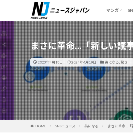
妻で心が安
ギリギリメ
マンガ
S
妻で心が安
ギリギリメ
カテゴリー
まさに革命…「新しい議事
2023年4月18日
2024年4月19日
為になる
,
驚き
HOME
SNSニュース
為になる
まさに革命…「