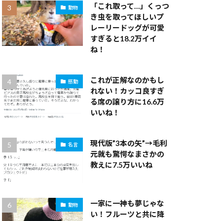
「これ取って…」くっつ
動物
き虫を取ってほしいプ
レーリードッグが可愛
すぎると18.2万イイ
ね！
これが正解なのかもし
感動
れない！カッコ良すぎ
る席の譲り方に16.6万
いいね！
現代版”3本の矢”→毛利
名言
元就も驚愕なまさかの
教えに7.5万いいね
一家に一神も夢じゃな
動物
い！フルーツと共に降