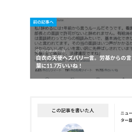
前の記事へ
2022年4月12日
白衣の天使へズバリ一言。労基からの言
葉に11.7万いいね！
この記事を書いた人
ニュ
ター