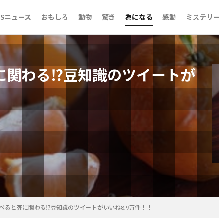
らいだ話
ンタル御影先生
NSニュース
おもしろ
動物
驚き
為になる
感動
ミステリ
らいだ話
ンタル御影先生
に関わる⁉豆知識のツイートが
検索
べると死に関わる⁉豆知識のツイートがいいね8.9万件！！