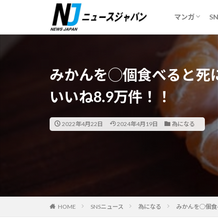
妻で心が安
ギリギリメ
マンガ
S
妻で心が安
ギリギリメ
カテゴリー
みかんを◯個食べると死
いいね8.9万件！！
2022年4月22日
2024年4月19日
為になる
HOME
SNSニュース
為になる
みかんを◯個食