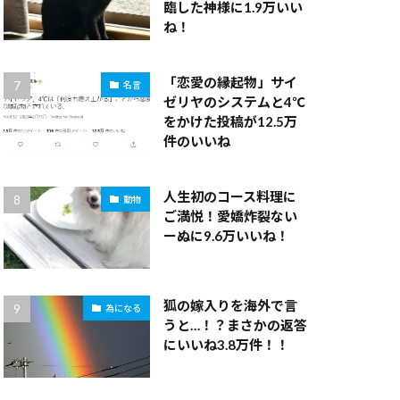
臨した神様に1.9万いい
ね！
「恋愛の縁起物」サイ
名言
ゼリヤのシステムと4℃
をかけた投稿が12.5万
件のいいね
人生初のコース料理に
動物
ご満悦！愛嬌炸裂ない
ーぬに9.6万いいね！
狐の嫁入りを海外で言
為になる
うと…！？まさかの返答
にいいね3.8万件！！