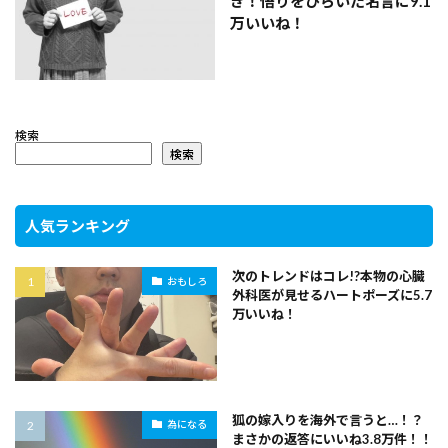
き！悟りをひらいた名言に9.1
万いいね！
検索
検索
人気ランキング
次のトレンドはコレ!?本物の心臓
おもしろ
外科医が見せるハートポーズに5.7
万いいね！
狐の嫁入りを海外で言うと…！？
為になる
まさかの返答にいいね3.8万件！！