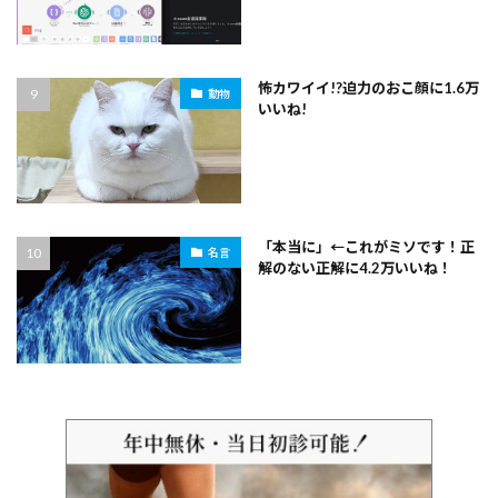
怖カワイイ!?迫力のおこ顔に1.6万
動物
いいね!
「本当に」←これがミソです！正
名言
解のない正解に4.2万いいね！