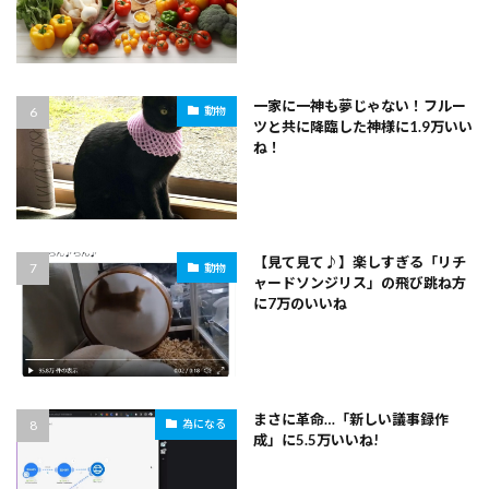
一家に一神も夢じゃない！フルー
動物
ツと共に降臨した神様に1.9万いい
ね！
【見て見て♪】楽しすぎる「リチ
動物
ャードソンジリス」の飛び跳ね方
に7万のいいね
まさに革命…「新しい議事録作
為になる
成」に5.5万いいね!