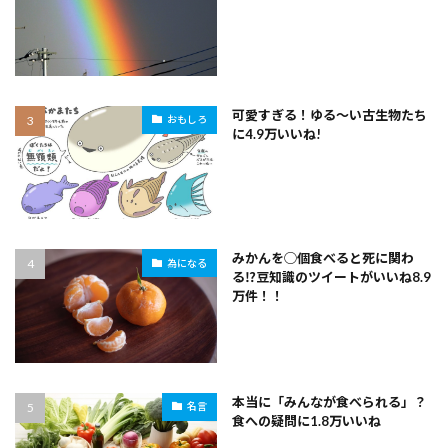
可愛すぎる！ゆる～い古生物たち
おもしろ
に4.9万いいね!
みかんを◯個食べると死に関わ
為になる
る⁉豆知識のツイートがいいね8.9
万件！！
本当に「みんなが食べられる」？
名言
食への疑問に1.8万いいね