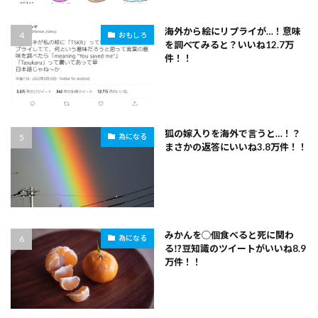
海外から絵にリプライが…！意味
おもしろ
を調べてみると？いいね12.7万
件！！
狐の嫁入りを海外で言うと…！？
為になる
まさかの返答にいいね3.8万件！！
みかんを◯個食べると死に関わ
為になる
る⁉豆知識のツイートがいいね8.9
万件！！