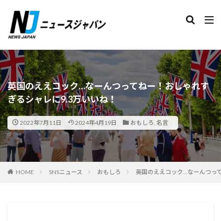
検索
英国のええコック…なーんつってねー！おしゃれす
ぎるシャレに9.3万いいね！
2022年7月11日
2024年4月19日
おもしろ
,
名言
HOME
SNSニュース
おもしろ
英国のええコック…なーんつって