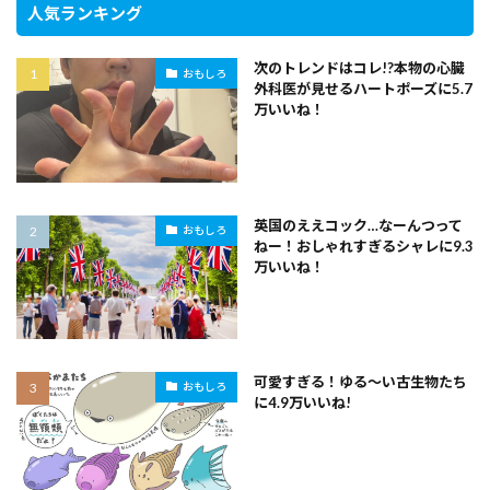
人気ランキング
次のトレンドはコレ!?本物の心臓
おもしろ
外科医が見せるハートポーズに5.7
万いいね！
英国のええコック…なーんつって
おもしろ
ねー！おしゃれすぎるシャレに9.3
万いいね！
可愛すぎる！ゆる～い古生物たち
おもしろ
に4.9万いいね!