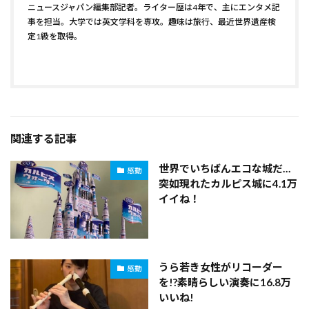
ニュースジャパン編集部記者。ライター歴は4年で、主にエンタメ記
事を担当。大学では英文学科を専攻。趣味は旅行、最近世界遺産検
定1級を取得。
関連する記事
世界でいちばんエコな城だ…
感動
突如現れたカルピス城に4.1万
イイね！
うら若き女性がリコーダー
感動
を!?素晴らしい演奏に16.8万
いいね!