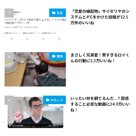
「恋愛の縁起物」サイゼリヤのシ
名言
ステムと4℃をかけた投稿が12.5
万件のいいね
まさしく兄弟愛！賢すぎるロイく
動物
んの行動に3.3万いいね！
いったい何を観てるんだ…？困惑
おもしろ
すること必至な動画に24.9万いい
ね！