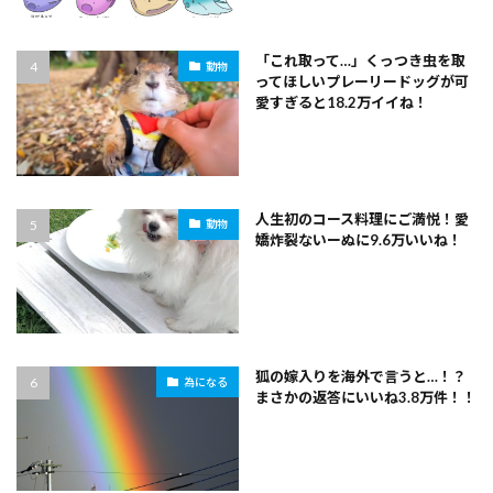
「これ取って…」くっつき虫を取
動物
ってほしいプレーリードッグが可
愛すぎると18.2万イイね！
人生初のコース料理にご満悦！愛
動物
嬌炸裂ないーぬに9.6万いいね！
狐の嫁入りを海外で言うと…！？
為になる
まさかの返答にいいね3.8万件！！