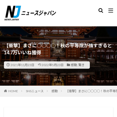
検索
【衝撃】まさに○○○○！秋の平等院が強すぎると
14.7万いいね獲得
2021年11月23日
2022年5月23日
感動
,
驚き
HOME
SNSニュース
感動
【衝撃】まさに○○○○！秋の平等院