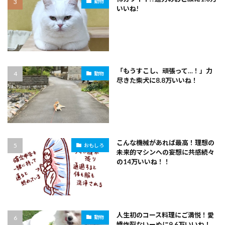
動物
いいね!
「もうすこし、頑張って…！」力
動物
尽きた柴犬に8.8万いいね！
こんな機械があれば最高！理想の
おもしろ
未来的マシンへの妄想に共感続々
の14万いいね！！
人生初のコース料理にご満悦！愛
動物
嬌炸裂ないーぬに9.6万いいね！