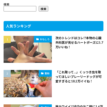
検索
検索
人気ランキング
次のトレンドはコレ!?本物の心臓
おもしろ
外科医が見せるハートポーズに5.7
万いいね！
「これ取って…」くっつき虫を取
動物
ってほしいプレーリードッグが可
愛すぎると18.2万イイね！
怖カワイイ!?迫力のおこ顔に1.6万