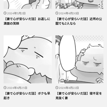
2024年5月2日
2024年4月30日
【妻で心が安らいだ話】お返しに
【妻で心が安らいだ話】近所の公
満面の笑顔
園でも2人なら
2024年4月25日
2024年4月22日
【妻で心が安らいだ話】ボクも早
【妻で心が安らいだ話】寝不足を
起き
見抜く妻