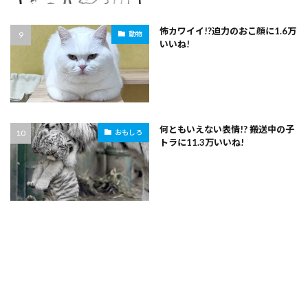
怖カワイイ!?迫力のおこ顔に1.6万
動物
いいね!
何ともいえない表情!? 搬送中の子
おもしろ
トラに11.3万いいね!