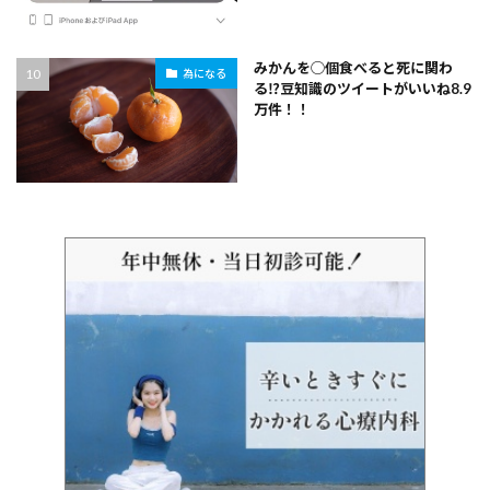
みかんを◯個食べると死に関わ
為になる
る⁉豆知識のツイートがいいね8.9
万件！！