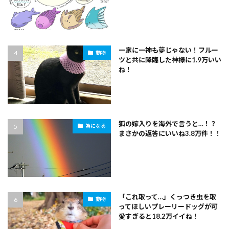
一家に一神も夢じゃない！フルー
動物
ツと共に降臨した神様に1.9万いい
ね！
狐の嫁入りを海外で言うと…！？
為になる
まさかの返答にいいね3.8万件！！
「これ取って…」くっつき虫を取
動物
ってほしいプレーリードッグが可
愛すぎると18.2万イイね！