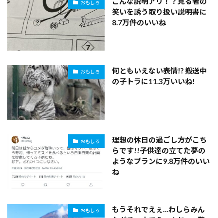
こんな説明アリ！？見る者の
おもしろ
笑いを誘う取り扱い説明書に
8.7万件のいいね
何ともいえない表情!? 搬送中
おもしろ
の子トラに11.3万いいね!
理想の休日の過ごし方がこち
おもしろ
らです!!子供達の立てた夢の
ようなプランに9.8万件のいい
ね
もうそれでえぇ…わしらみん
おもしろ