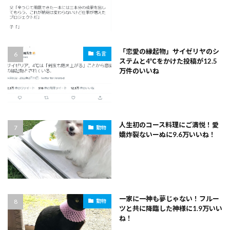
「恋愛の縁起物」サイゼリヤのシ
名言
ステムと4℃をかけた投稿が12.5
万件のいいね
人生初のコース料理にご満悦！愛
動物
嬌炸裂ないーぬに9.6万いいね！
一家に一神も夢じゃない！フルー
動物
ツと共に降臨した神様に1.9万いい
ね！