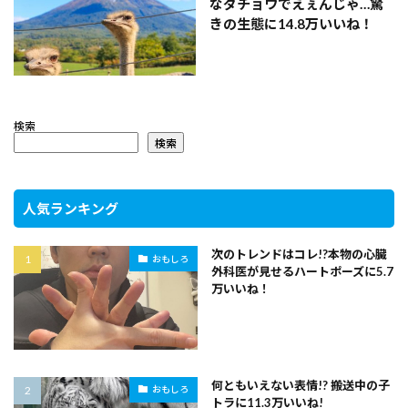
なダチョウでえぇんじゃ…驚
きの生態に14.8万いいね！
検索
検索
人気ランキング
次のトレンドはコレ!?本物の心臓
おもしろ
外科医が見せるハートポーズに5.7
万いいね！
何ともいえない表情!? 搬送中の子
おもしろ
トラに11.3万いいね!