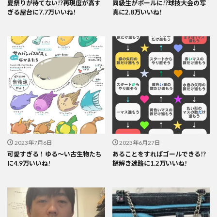
夏祭りが待てない!?再現度が高す
同級生がボールに!?球技大会の写
ぎる屋台に7.7万いいね!
真に2.8万いいね!
2023年7月6日
2023年6月27日
可愛すぎる！ゆる～い古生物たち
あることをすればゴールできる!?
に4.9万いいね!
謎解き迷路に1.2万いいね!