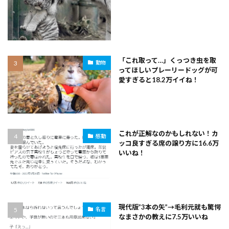
「これ取って…」くっつき虫を取
動物
ってほしいプレーリードッグが可
愛すぎると18.2万イイね！
これが正解なのかもしれない！カ
感動
ッコ良すぎる席の譲り方に16.6万
いいね！
現代版”3本の矢”→毛利元就も驚愕
名言
なまさかの教えに7.5万いいね