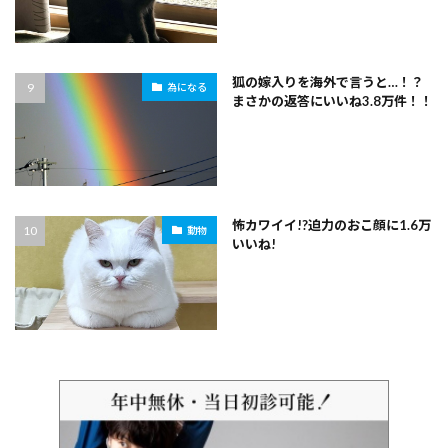
狐の嫁入りを海外で言うと…！？
為になる
まさかの返答にいいね3.8万件！！
怖カワイイ!?迫力のおこ顔に1.6万
動物
いいね!