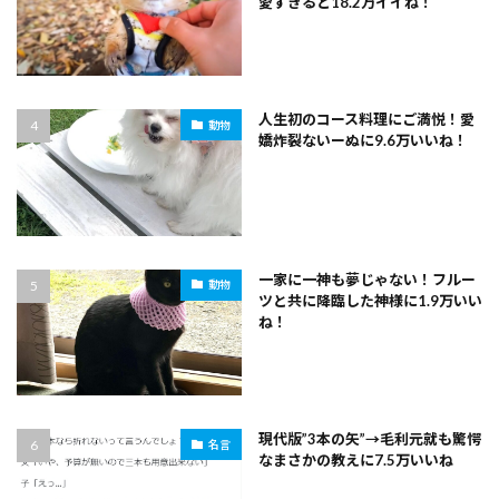
愛すぎると18.2万イイね！
人生初のコース料理にご満悦！愛
動物
嬌炸裂ないーぬに9.6万いいね！
一家に一神も夢じゃない！フルー
動物
ツと共に降臨した神様に1.9万いい
ね！
現代版”3本の矢”→毛利元就も驚愕
名言
なまさかの教えに7.5万いいね