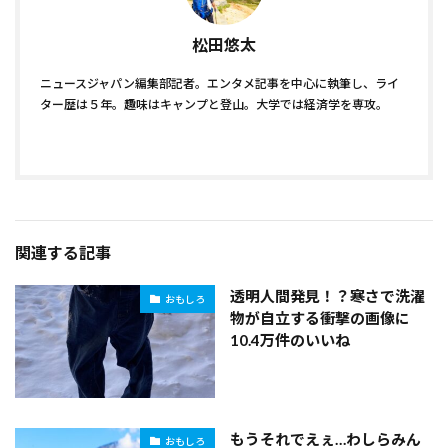
松田悠太
ニュースジャパン編集部記者。エンタメ記事を中心に執筆し、ライ
ター歴は５年。趣味はキャンプと登山。大学では経済学を専攻。
関連する記事
透明人間発見！？寒さで洗濯
おもしろ
物が自立する衝撃の画像に
10.4万件のいいね
もうそれでえぇ…わしらみん
おもしろ