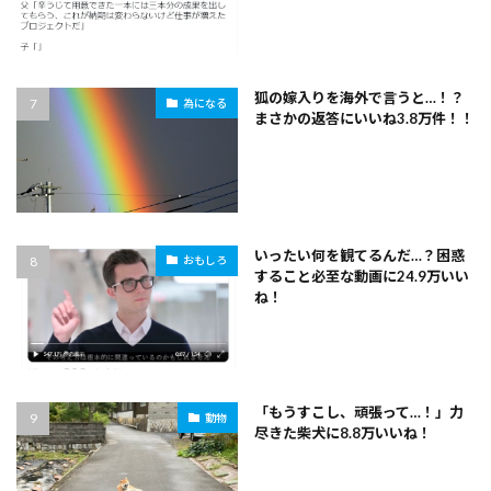
狐の嫁入りを海外で言うと…！？
為になる
まさかの返答にいいね3.8万件！！
いったい何を観てるんだ…？困惑
おもしろ
すること必至な動画に24.9万いい
ね！
「もうすこし、頑張って…！」力
動物
尽きた柴犬に8.8万いいね！