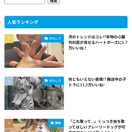
検索
人気ランキング
次のトレンドはコレ!?本物の心臓
おもしろ
外科医が見せるハートポーズに5.7
万いいね！
何ともいえない表情!? 搬送中の子
おもしろ
トラに11.3万いいね!
「これ取って…」くっつき虫を取
動物
ってほしいプレーリードッグが可