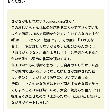
せください。
さかなかもしれない@yumesakanaさん：
このおじいちゃんは私の対応を気に入って下さっている
ようで何度も指名で電話をかけてこられる方なのですが
(私はコールセンター勤務です)、その度に「すげぇな
ぁ！」「俺は詳しくないからちぃとも分からんのに…」
「ありがとうなぁ、またよろしく！」と普段からあたた
かい感謝やお褒めの言葉を頂いてます。
今回はいつもの感謝と褒めに、ご自身のやりたかった操
作が案内で出来るようになった嬉しさが加算された結
果、テンションが上がり悟空に近づいていました。
接客中、ささやかな談笑はあれど思わず大きな声で笑っ
てしまうことはほぼ無いため、大変に気持ちが和んで1日
機嫌良く過ごせたので「よかったな~」と思い出し笑いし
ながらツイートしました。