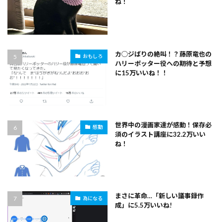
ね！
カ◯ジばりの絶叫！？藤原竜也の
おもしろ
ハリーポッター役への期待と予想
に15万いいね！！
世界中の漫画家達が感動！保存必
感動
須のイラスト講座に32.2万いい
ね！
まさに革命…「新しい議事録作
為になる
成」に5.5万いいね!