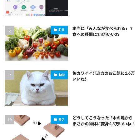
本当に「みんなが食べられる」？
名言
食への疑問に1.8万いいね
怖カワイイ!?迫力のおこ顔に1.6万
動物
いいね!
どうしてこうなった!?木の塊から
驚き
まさかの物体に変身4.3万いいね！