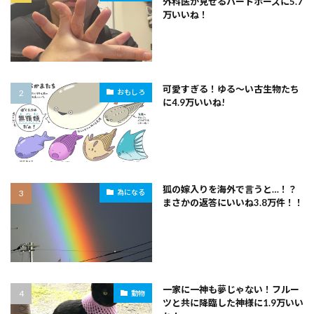
外科医が見せるハートポーズに5.7
万いいね！
可愛すぎる！ゆる～い古生物たち
おもしろ
に4.9万いいね!
狐の嫁入りを海外で言うと…！？
為になる
まさかの返答にいいね3.8万件！！
一家に一神も夢じゃない！フルー
動物
ツと共に降臨した神様に1.9万いい