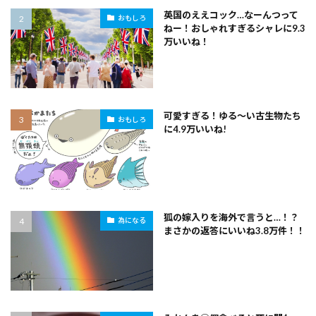
英国のええコック…なーんつって
おもしろ
ねー！おしゃれすぎるシャレに9.3
万いいね！
可愛すぎる！ゆる～い古生物たち
おもしろ
に4.9万いいね!
狐の嫁入りを海外で言うと…！？
為になる
まさかの返答にいいね3.8万件！！