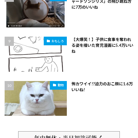
ャードソンジリス」の飛び跳ね方
に7万のいいね
【大爆笑！】子供に食事を奪われ
おもしろ
る姿を描いた育児漫画に5.4万いい
ね
怖カワイイ!?迫力のおこ顔に1.6万
動物
いいね!