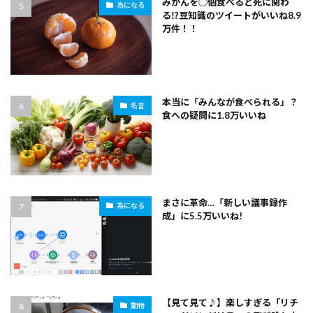
みかんを◯個食べると死に関わ
為になる
る⁉豆知識のツイートがいいね8.9
万件！！
本当に「みんなが食べられる」？
名言
食への疑問に1.8万いいね
まさに革命…「新しい議事録作
為になる
成」に5.5万いいね!
【見て見て♪】楽しすぎる「リチ
動物