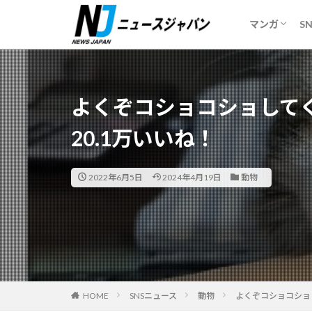
妻で心が安
ギリギリメ
マンガ
S
妻で心が安
ギリギリメ
カテゴリー
よくぞコショコショして
20.1万いいね！
2022年6月5日
2024年4月19日
動物
HOME
SNSニュース
動物
よくぞコショコショ