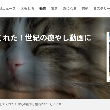
らいだ話
ンタル御影先生
NSニュース
おもしろ
動物
驚き
為になる
感動
ミステリ
らいだ話
ンタル御影先生
くれた！世紀の癒やし動画に
検索
してくれた！世紀の癒やし動画に20.1万いいね！