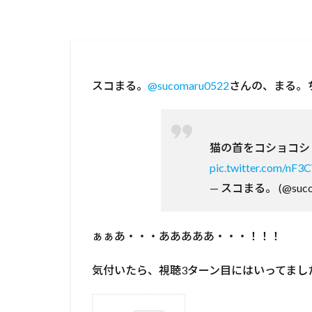
スコまる。
@sucomaru0522
さんの、まる。
猫の首をコショコシ
pic.twitter.com/nF
— スコまる。 (@suco
ぁぁあ・・・あああああ・・・！！！
気付いたら、視聴3ターン目にはいってまし