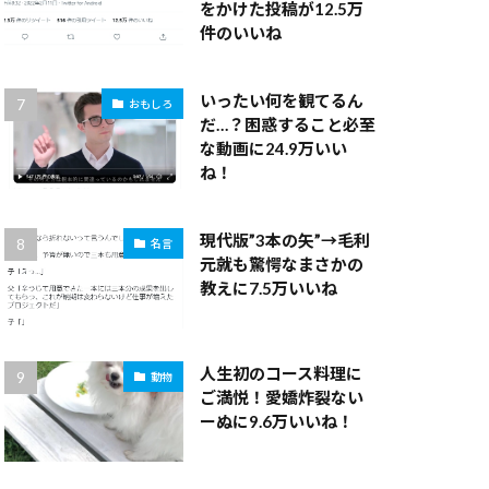
をかけた投稿が12.5万
件のいいね
いったい何を観てるん
おもしろ
だ…？困惑すること必至
な動画に24.9万いい
ね！
現代版”3本の矢”→毛利
名言
元就も驚愕なまさかの
教えに7.5万いいね
人生初のコース料理に
動物
ご満悦！愛嬌炸裂ない
ーぬに9.6万いいね！