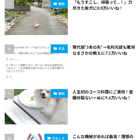
「もうすこし、頑張って…！」力
動物
尽きた柴犬に8.8万いいね！
現代版”3本の矢”→毛利元就も驚愕
名言
なまさかの教えに7.5万いいね
人生初のコース料理にご満悦！愛
動物
嬌炸裂ないーぬに9.6万いいね！
こんな機械があれば最高！理想の
おもしろ