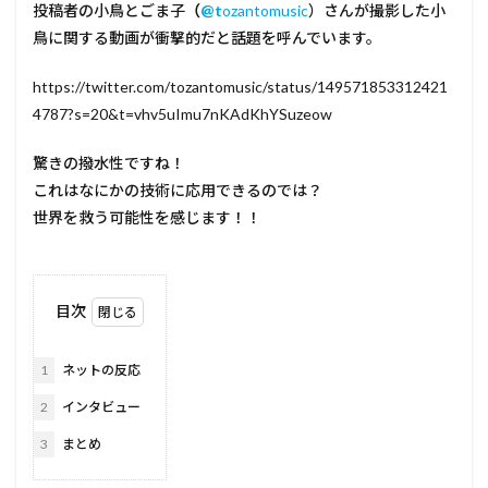
投稿者の小鳥とごま子
（
@t
ozantomusic
）さんが撮影した小
鳥に関する動画が衝撃的だと話題を呼んでいます。
https://twitter.com/tozantomusic/status/149571853312421
4787?s=20&t=vhv5uImu7nKAdKhYSuzeow
驚きの撥水性ですね！
これはなにかの技術に応用できるのでは？
世界を救う可能性を感じます！！
目次
1
ネットの反応
2
インタビュー
3
まとめ