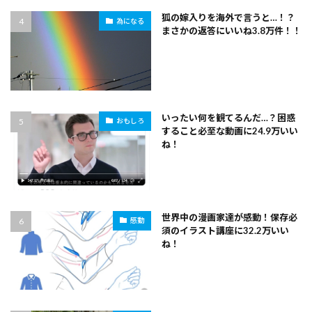
狐の嫁入りを海外で言うと…！？
為になる
まさかの返答にいいね3.8万件！！
いったい何を観てるんだ…？困惑
おもしろ
すること必至な動画に24.9万いい
ね！
世界中の漫画家達が感動！保存必
感動
須のイラスト講座に32.2万いい
ね！