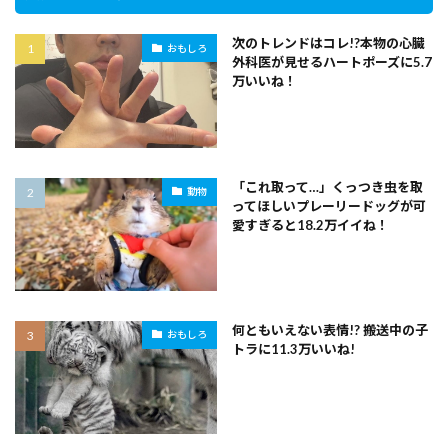
次のトレンドはコレ!?本物の心臓
おもしろ
外科医が見せるハートポーズに5.7
万いいね！
「これ取って…」くっつき虫を取
動物
ってほしいプレーリードッグが可
愛すぎると18.2万イイね！
何ともいえない表情!? 搬送中の子
おもしろ
トラに11.3万いいね!