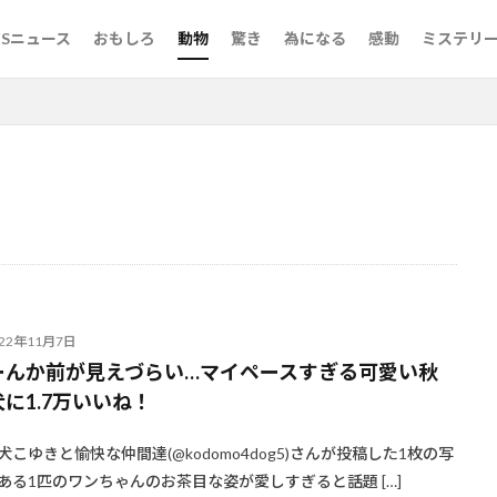
らいだ話
ンタル御影先生
NSニュース
おもしろ
動物
驚き
為になる
感動
ミステリ
らいだ話
ンタル御影先生
検索
022年11月7日
ーんか前が見えづらい…マイペースすぎる可愛い秋
に1.7万いいね！
犬こゆきと愉快な仲間達(@kodomo4dog5)さんが投稿した1枚の写
ある1匹のワンちゃんのお茶目な姿が愛しすぎると話題 […]