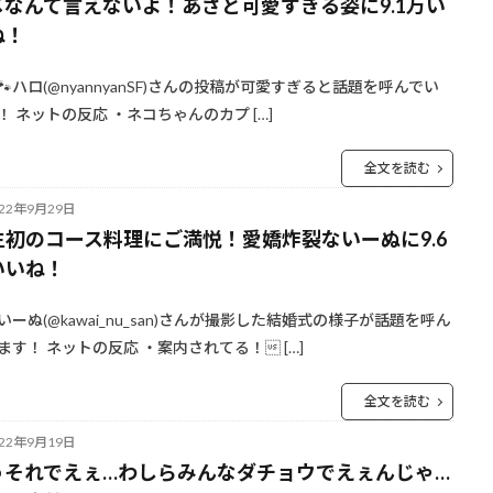
メなんて言えないよ！あざと可愛すぎる姿に9.1万い
ね！
🐾ハロ(@nyannyanSF)さんの投稿が可愛すぎると話題を呼んでい
！ ネットの反応 ・ネコちゃんのカプ […]
全文を読む
022年9月29日
生初のコース料理にご満悦！愛嬌炸裂ないーぬに9.6
いいね！
いーぬ(@kawai_nu_san)さんが撮影した結婚式の様子が話題を呼ん
ます！ ネットの反応 ・案内されてる！ […]
全文を読む
022年9月19日
うそれでえぇ…わしらみんなダチョウでえぇんじゃ…