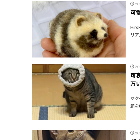
2
可
Hi
リア
2
可
万
マク
題を
2