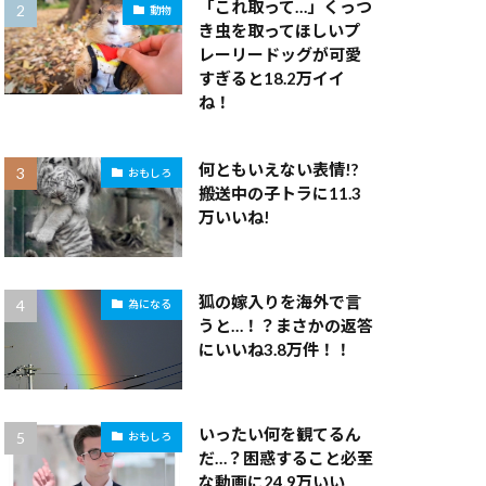
「これ取って…」くっつ
動物
き虫を取ってほしいプ
レーリードッグが可愛
すぎると18.2万イイ
ね！
何ともいえない表情!?
おもしろ
搬送中の子トラに11.3
万いいね!
狐の嫁入りを海外で言
為になる
うと…！？まさかの返答
にいいね3.8万件！！
いったい何を観てるん
おもしろ
だ…？困惑すること必至
な動画に24.9万いい