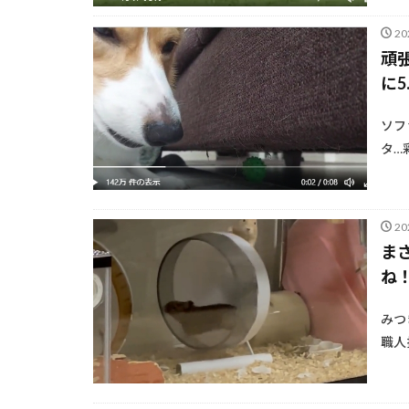
2
頑
に5
ソフ
タ…
2
ま
ね
みつ
職人