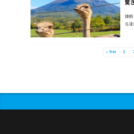
驚き
技術
ら注
Prev
2