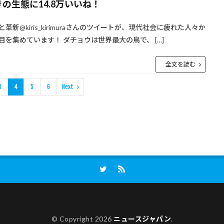
の生態に14.8万いいね！
と革新@kiris_kirimuraさんのツイートが、現代社会に疲れた人々か
目を集めています！ ダチョウは世界最大の鳥で、 […]
全文を読む
3
4
5
6
Next
© Copyright 2026
ニュースジャパン
.