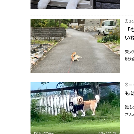
2
「
い
柴犬
脱力
2
も
誰もが
さんの