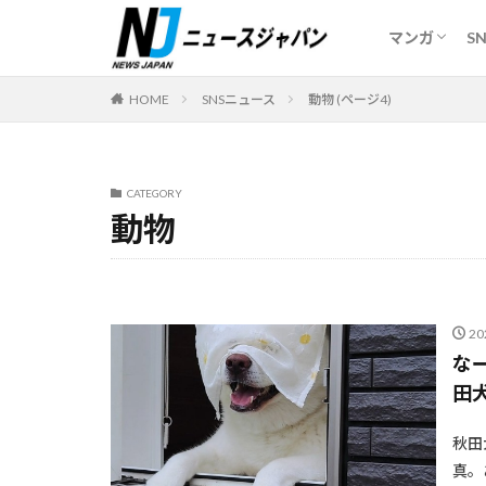
妻で心が安
ギリギリメ
マンガ
S
妻で心が安
ギリギリメ
カテゴリー
HOME
SNSニュース
動物 (ページ4)
CATEGORY
動物
2
な
田犬
秋田
真。