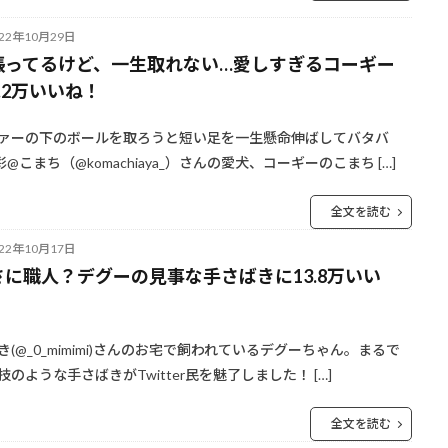
022年10月29日
張ってるけど、一生取れない…愛しすぎるコーギー
.2万いいね！
ァーの下のボールを取ろうと短い足を一生懸命伸ばしてバタバ
彩@こまち（@komachiaya_）さんの愛犬、コーギーのこまち […]
全文を読む
022年10月17日
さに職人？デグーの見事な手さばきに13.8万いい
！
き(@_0_mimimi)さんのお宅で飼われているデグーちゃん。まるで
技のような手さばきがTwitter民を魅了しました！ […]
全文を読む