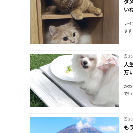
ダ
い
レイ
ます
2
人
万
かわ
でい
2
も