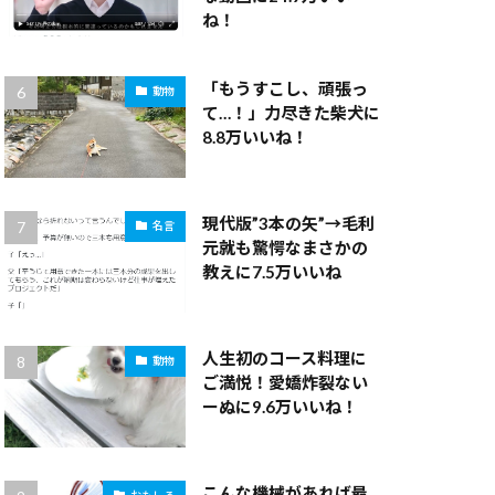
ね！
「もうすこし、頑張っ
動物
て…！」力尽きた柴犬に
8.8万いいね！
現代版”3本の矢”→毛利
名言
元就も驚愕なまさかの
教えに7.5万いいね
人生初のコース料理に
動物
ご満悦！愛嬌炸裂ない
ーぬに9.6万いいね！
こんな機械があれば最