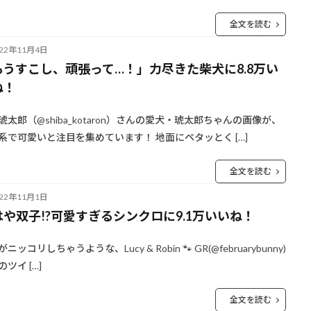
全文を読む
022年11月4日
もうすこし、頑張って…！」力尽きた柴犬に8.8万い
ね！
琥太郎（@shiba_kotaron）さんの愛犬・琥太郎ちゃんの画像が、
系で可愛いと注目を集めています！ 地面にペタッとく […]
全文を読む
022年11月1日
はや双子!?可愛すぎるシンクロに9.1万いいね！
ニッコリしちゃうような、Lucy & Robin 🐾 GR(@februarybunny)
ツイ […]
全文を読む